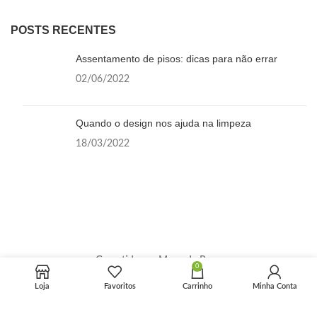
POSTS RECENTES
Assentamento de pisos: dicas para não errar
02/06/2022
Quando o design nos ajuda na limpeza
18/03/2022
Garantido por Mercado Pago
0
Loja
Favoritos
Carrinho
Minha Conta