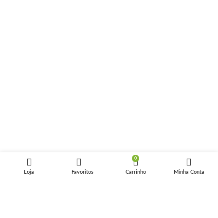
0
Loja
Favoritos
Carrinho
Minha Conta
Pix tem desconto extra