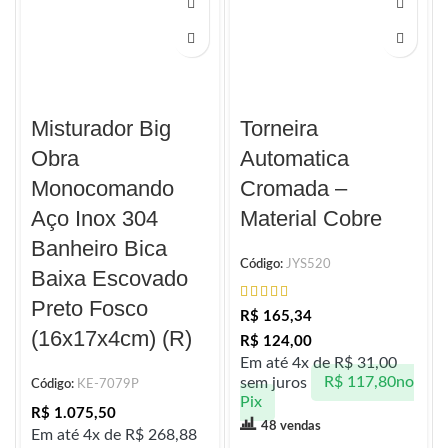
Misturador Big
Torneira
Obra
Automatica
Monocomando
Cromada –
Aço Inox 304
Material Cobre
Banheiro Bica
Código:
JYS520
Baixa Escovado
Preto Fosco
R$
165,34
(16x17x4cm) (R)
R$
124,00
Em até 4x de
R$
31,00
sem juros
R$
117,80
no
Código:
KE-7079P
Pix
R$
1.075,50
48 vendas
Em até 4x de
R$
268,88