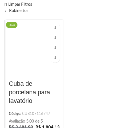
Limpar Filtros
Rubinettos
-51%
Cuba de
porcelana para
lavatório
Código:
CUB107116747
Avaliação
5.00
de 5
R$
3.681,90
R$
1.804,13