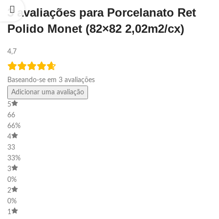
3 avaliações para
Porcelanato Ret
Polido Monet (82×82 2,02m2/cx)
4,7
Baseando-se em 3 avaliações
Adicionar uma avaliação
5
66
66%
4
33
33%
3
0%
2
0%
1