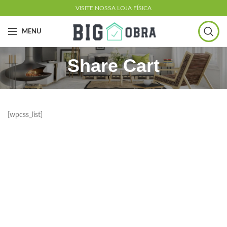
VISITE NOSSA LOJA FÍSICA
MENU
Share Cart
[wpcss_list]