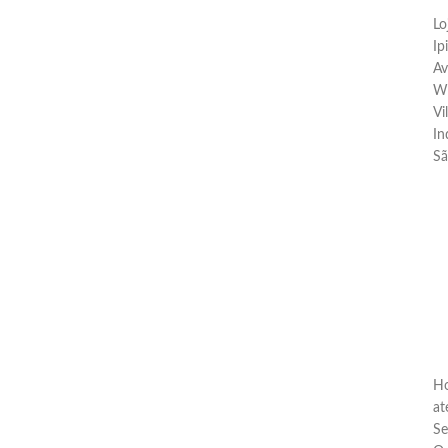
Lo
Ip
Av
Wi
Vi
In
Sã
Ho
at
Se