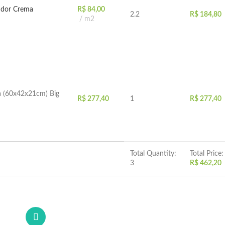
ndor Crema
R$
84,00
2.2
R$
184,80
m2
 (60x42x21cm) Big
R$
277,40
1
R$
277,40
Total Quantity:
Total Price:
3
R$
462,20