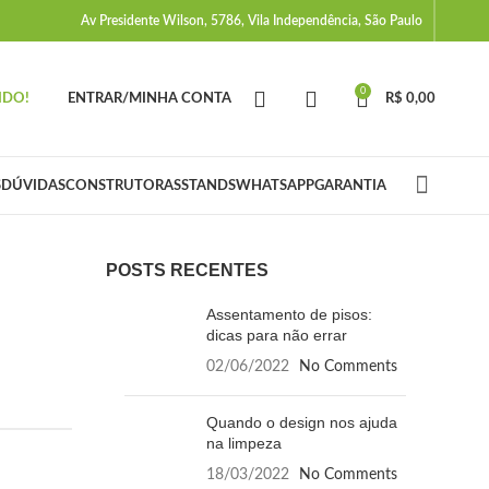
Av Presidente Wilson, 5786, Vila Independência, São Paulo
0
IDO!
ENTRAR/MINHA CONTA
R$
0,00
S
DÚVIDAS
CONSTRUTORAS
STANDS
WHATSAPP
GARANTIA
POSTS RECENTES
Assentamento de pisos:
dicas para não errar
02/06/2022
No Comments
Quando o design nos ajuda
na limpeza
18/03/2022
No Comments