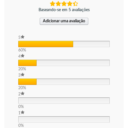
Baseando-se em 5 avaliações
Adicionar uma avaliação
5
60%
4
20%
3
20%
2
0%
1
0%