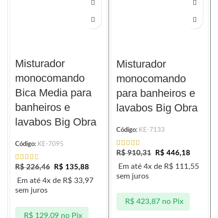
Misturador
Misturador
monocomando
monocomando
Bica Media para
para banheiros e
banheiros e
lavabos Big Obra
lavabos Big Obra
Código:
KE-7133
Código:
KE-7095
R$
910,31
R$
446,18
Em até 4x de
R$
111,55
R$
226,46
R$
135,88
sem juros
Em até 4x de
R$
33,97
sem juros
R$
423,87
no Pix
R$
129,09
no Pix