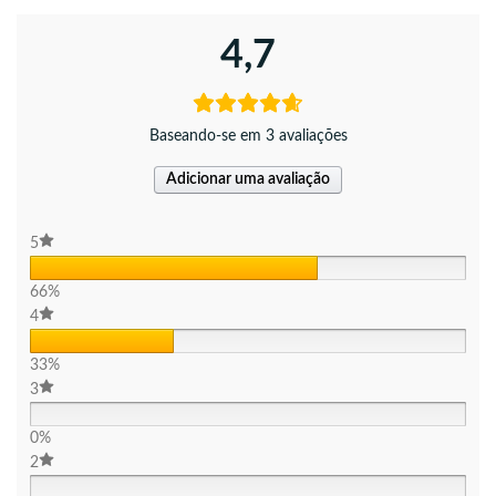
4,7
Baseando-se em 3 avaliações
Adicionar uma avaliação
5
66%
4
33%
3
0%
2