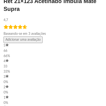
Ret 21×123 Acetinado Imbuia Mate
Supra
4,7
Baseando-se em 3 avaliações
Adicionar uma avaliação
5
66
66%
4
33
33%
3
0%
2
0%
1
0%