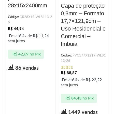
28x15x2400mm
Capa de proteção
0,3mm – Formato
Código:
QR28X15-WL8113-2
17,7×121,9cm –
6
Uso Residencial e
R$
44,94
Comercial –
Em até 4x de
R$
11,24
sem juros
Imbuia
R$
42,69
no Pix
Código:
PVC177X1219-WL81
13-26
86 vendas
R$
88,87
Em até 4x de
R$
22,22
sem juros
R$
84,43
no Pix
1449 vendas