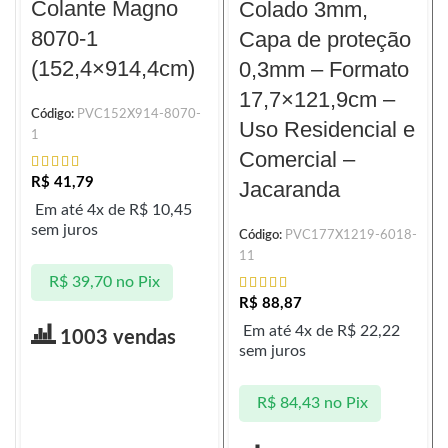
Colante Magno
Colado 3mm,
8070-1
Capa de proteção
(152,4×914,4cm)
0,3mm – Formato
17,7×121,9cm –
Código:
PVC152X914-8070-
Uso Residencial e
1
Comercial –
R$
41,79
Jacaranda
Em até 4x de
R$
10,45
sem juros
Código:
PVC177X1219-6018-
11
R$
39,70
no Pix
R$
88,87
Em até 4x de
R$
22,22
1003 vendas
sem juros
R$
84,43
no Pix