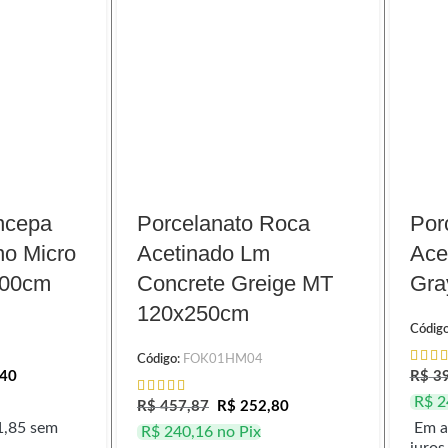
ncepa
Porcelanato Roca
Por
no Micro
Acetinado Lm
Ace
200cm
Concrete Greige MT
Gra
120x250cm
Códig
Código:
FOK01HM04
40
R$
39
R$
2
R$
457,87
R$
252,80
,85
sem
Em a
R$
240,16
no Pix