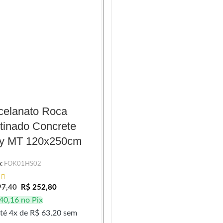
celanato Roca
Porcelanato Incepa
tinado Concrete
Acetinado Lm Solid
y MT 120x250cm
Concret AC
120x120cm
o:
FOK01HS02
Código:
98000034
7,40
R$
252,80
40,16
no Pix
R$
137,10
té 4x de
R$
63,20
sem
R$
130,25
no Pix