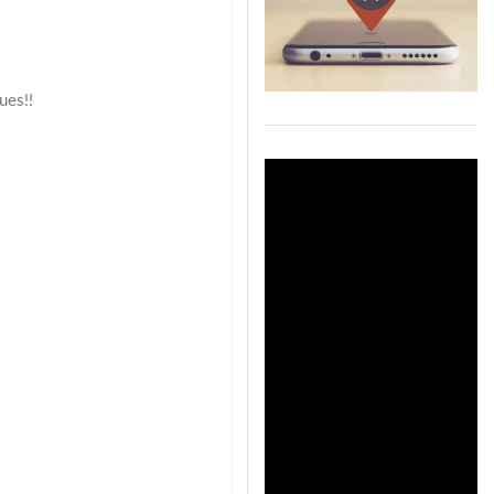
ues!!