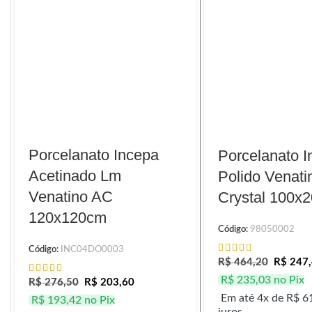
Porcelanato Incepa
Porcelanato I
Acetinado Lm
Polido Venati
Venatino AC
Crystal 100x
120x120cm
Código:
98050002
Código:
INC04DO0003
R$
464,20
R$
247,
R$
235,03
no Pix
R$
276,50
R$
203,60
Em até 4x de
R$
61
R$
193,42
no Pix