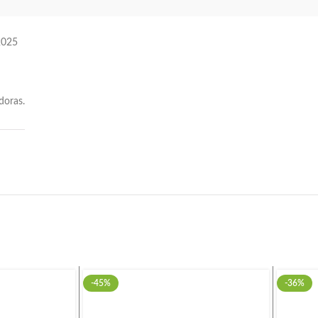
2025
doras.
-45%
-36%