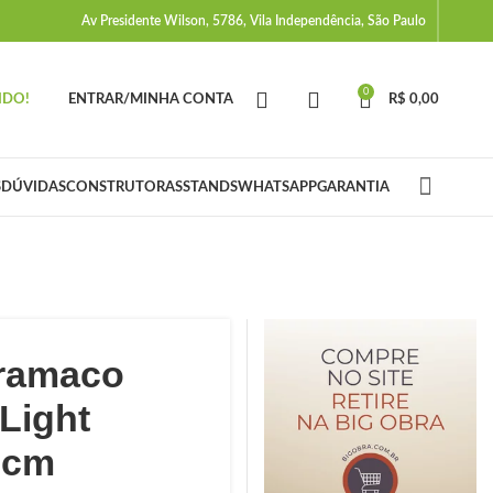
Av Presidente Wilson, 5786, Vila Independência, São Paulo
0
IDO!
ENTRAR/MINHA CONTA
R$
0,00
S
DÚVIDAS
CONSTRUTORAS
STANDS
WHATSAPP
GARANTIA
ramaco
Light
3cm