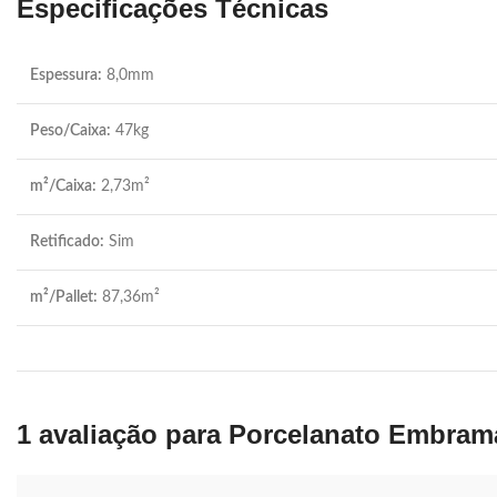
Especificações Técnicas
Espessura:
8,0mm
Peso/Caixa:
47kg
m²/Caixa:
2,73m²
Retificado:
Sim
m²/Pallet:
87,36m²
1 avaliação para
Porcelanato Embrama