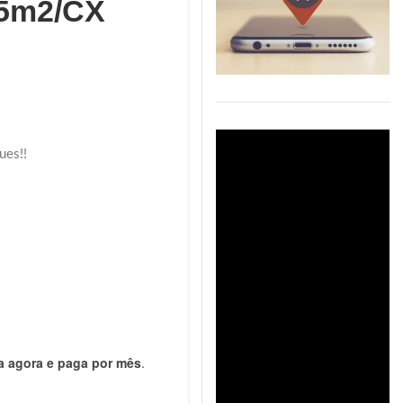
85m2/CX
ues!!
 agora e paga por mês
.