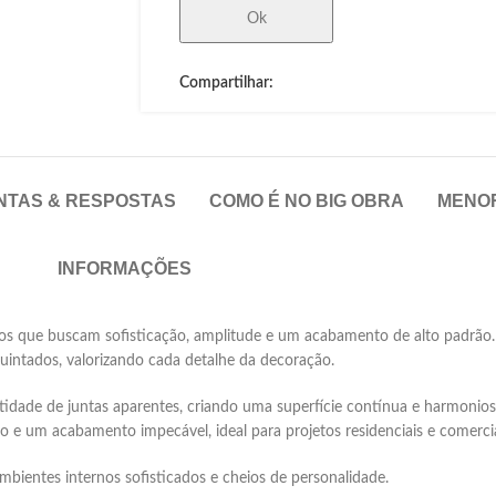
Ok
Compartilhar:
NTAS & RESPOSTAS
COMO É NO BIG OBRA
MENO
INFORMAÇÕES
tos que buscam sofisticação, amplitude e um acabamento de alto padrão. 
uintados, valorizando cada detalhe da decoração.
ade de juntas aparentes, criando uma superfície contínua e harmonios
e um acabamento impecável, ideal para projetos residenciais e comerciai
mbientes internos sofisticados e cheios de personalidade.