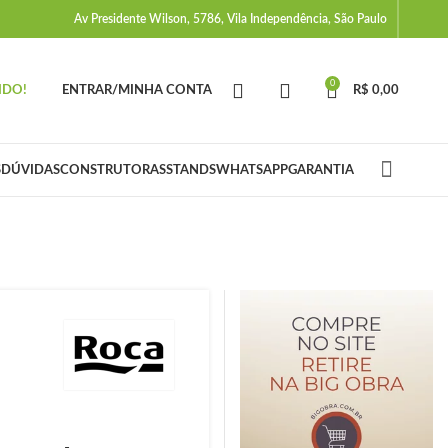
Av Presidente Wilson, 5786, Vila Independência, São Paulo
0
IDO!
ENTRAR/MINHA CONTA
R$
0,00
S
DÚVIDAS
CONSTRUTORAS
STANDS
WHATSAPP
GARANTIA