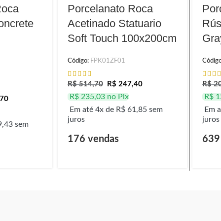
Roca
Porcelanato Roca
Por
oncrete
Acetinado Statuario
Rús
Soft Touch 100x200cm
Gra
Código:
FPK01ZF01
Códig
R$
514,70
R$
247,40
R$
20
R$
235,03
no Pix
R$
1
70
Em até 4x de
R$
61,85
sem
Em a
juros
juros
,43
sem
176 vendas
639