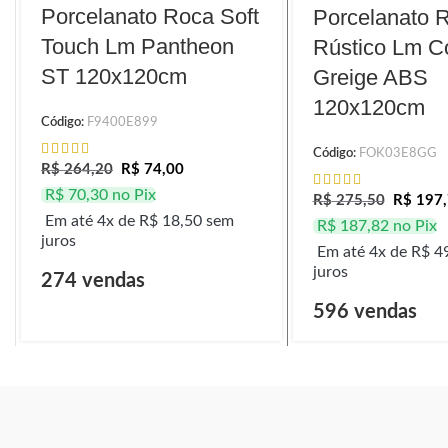
Porcelanato Roca Soft
Porcelanato 
Touch Lm Pantheon
Rústico Lm C
ST 120x120cm
Greige ABS
120x120cm
Código:
F9400E899
Código:
FOK03E8GG
R$
264,20
R$
74,00
R$
70,30
no Pix
R$
275,50
R$
197,
Em até 4x de
R$
18,50
sem
R$
187,82
no Pix
juros
Em até 4x de
R$
49
juros
274 vendas
596 vendas