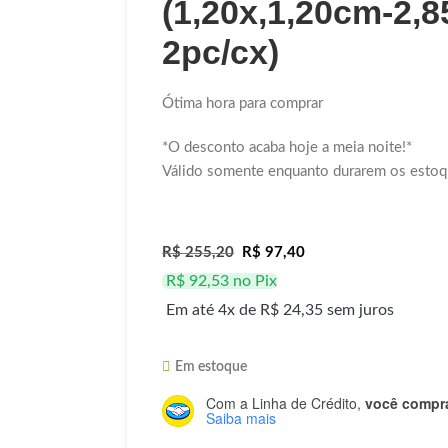
(1,20x,1,20cm-2,
2pc/cx)
Ótima hora para comprar
*O desconto acaba hoje a meia noite!*
Válido somente enquanto durarem os estoq
R$
255,20
R$
97,40
R$
92,53
no Pix
Em até 4x de
R$
24,35
sem juros
Em estoque
Com a Linha de Crédito,
você compra
Saiba mais