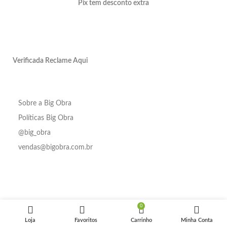
Pix tem desconto extra
Verificada Reclame Aqui
Sobre a Big Obra
Políticas Big Obra
@big_obra
vendas@bigobra.com.br
Porcelanato
Em até
Ret
Acetinado
4x de
LM Artisan
R$
44,65
R$
135,50
Em
0
R$
11,75
no Pix
Antrac MT
estoque
R$
47,00
sem
Loja
Favoritos
Carrinho
Minha Conta
(90x90cm-