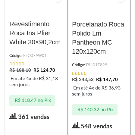
Revestimento
Porcelanato Roca
Roca Ins Plier
Polido Lm
White 30×90,2cm
Pantheon MC
120x120cm
Código:
F5O07AW01
Código:
F9401E899
R$
188,10
R$
124,70
Em até 4x de
R$
31,18
R$
243,53
R$
147,70
sem juros
Em até 4x de
R$
36,93
sem juros
R$
118,47
no Pix
R$
140,32
no Pix
361 vendas
548 vendas