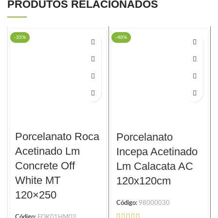
PRODUTOS RELACIONADOS
-35%
-40%
Porcelanato Roca
Porcelanato
Acetinado Lm
Incepa Acetinado
Concrete Off
Lm Calacata AC
White MT
120x120cm
120×250
Código:
98000030
Código:
FOK01HM02