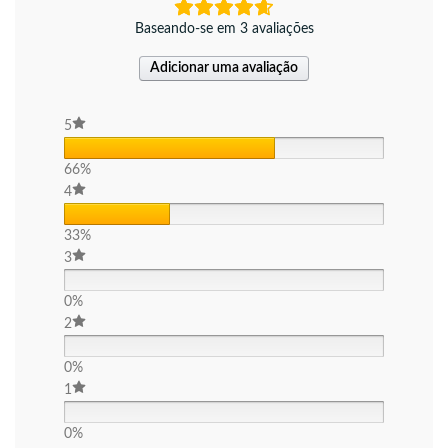
Baseando-se em 3 avaliações
Adicionar uma avaliação
5
66%
4
33%
3
0%
2
0%
1
0%