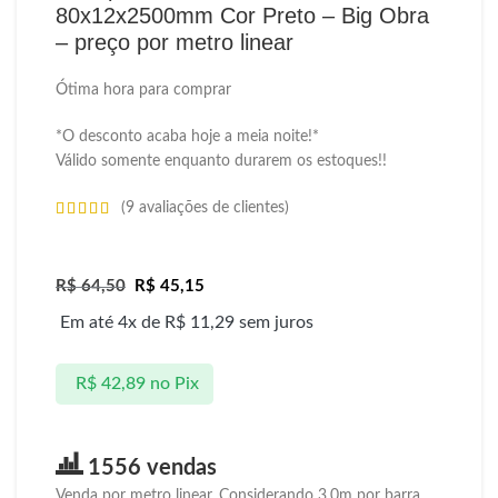
80x12x2500mm Cor Preto – Big Obra
– preço por metro linear
Ótima hora para comprar
*O desconto acaba hoje a meia noite!*
Válido somente enquanto durarem os estoques!!
(
9
avaliações de clientes)
R$
64,50
R$
45,15
Em até 4x de
R$
11,29
sem juros
R$
42,89
no Pix
1556 vendas
Venda por metro linear. Considerando 3,0m por barra.