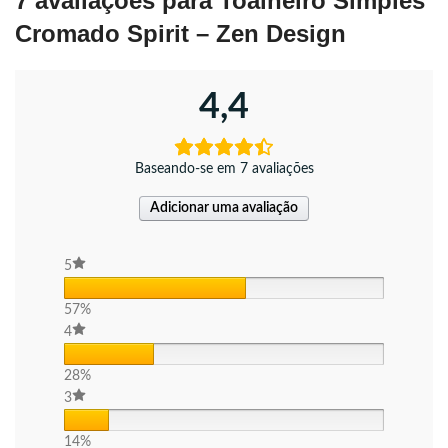
7 avaliações para
Toalheiro Simples
Cromado Spirit – Zen Design
4,4
Baseando-se em 7 avaliações
Adicionar uma avaliação
5
57%
4
28%
3
14%