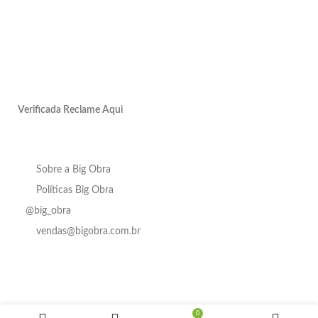
Verificada Reclame Aqui
Sobre a Big Obra
Políticas Big Obra
@big_obra
vendas@bigobra.com.br
Torneira
de
Em até
Bancada
4x de
Bica
R$
70,43
Em
0
Baixa em
R$
18,54