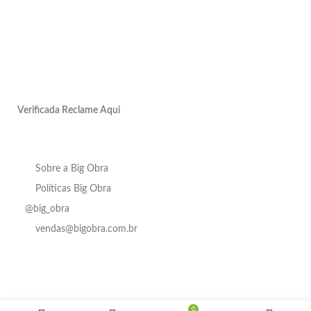
Verificada Reclame Aqui
Sobre a Big Obra
Políticas Big Obra
@big_obra
vendas@bigobra.com.br
Chuveiro
Em até
Big Obra
em ABS
4x de
R$
260,30
R$
390,00
Circolare
Em
0