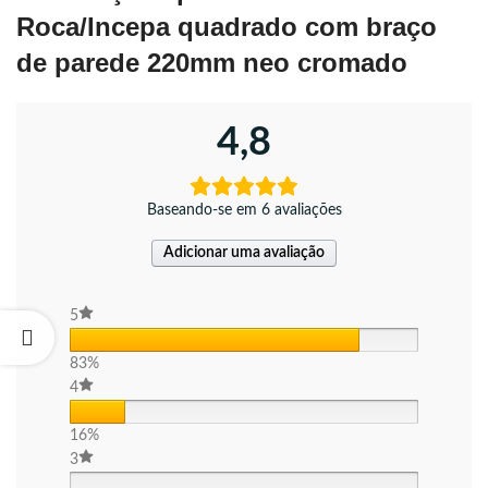
Roca/Incepa quadrado com braço
de parede 220mm neo cromado
4,8
Baseando-se em 6 avaliações
Adicionar uma avaliação
5
83%
4
16%
3