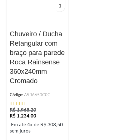
Chuveiro / Ducha
Retangular com
braço para parede
Roca Rainsense
360x240mm
Cromado
Código:
A5BA650C0C
R$
1.968,20
R$
1.234,00
Em até 4x de
R$
308,50
sem juros