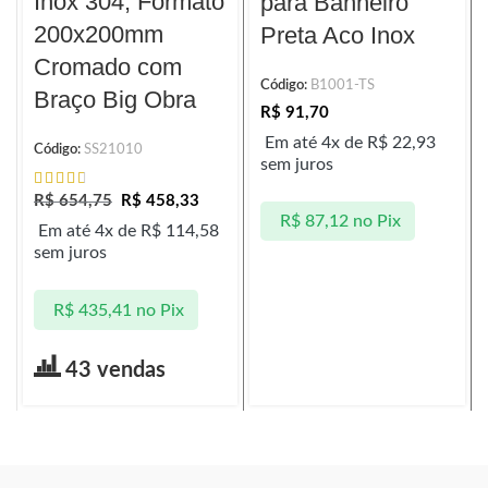
Inox 304, Formato
para Banheiro
200x200mm
Preta Aco Inox
Cromado com
Código:
B1001-TS
Braço Big Obra
R$
91,70
Em até 4x de
R$
22,93
Código:
SS21010
sem juros
R$
654,75
R$
458,33
R$
87,12
no Pix
Em até 4x de
R$
114,58
sem juros
R$
435,41
no Pix
43 vendas