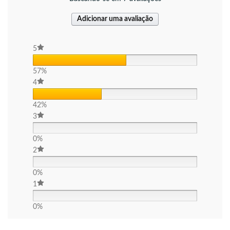
Adicionar uma avaliação
5
57%
4
42%
3
0%
2
0%
1
0%