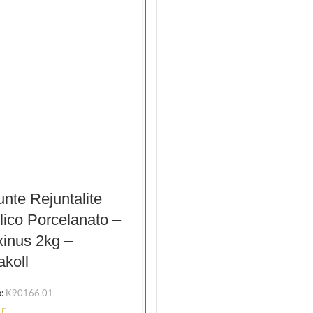
-24%
unte Rejuntalite
Rejunte Rejuntalite
lico Porcelanato –
Acrilico Porcelanato –
xinus 2kg –
Cinza Perola 2kg –
akoll
Kerakoll
o:
K90166.01
Código:
K90162.01