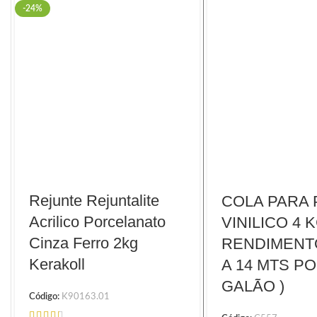
-24%
QUARTZOLIT
Rejunte Rejuntalite
COLA PARA 
Acrilico Porcelanato
VINILICO 4 K
Cinza Ferro 2kg
RENDIMENTO
Kerakoll
A 14 MTS P
GALÃO )
Código:
K90163.01