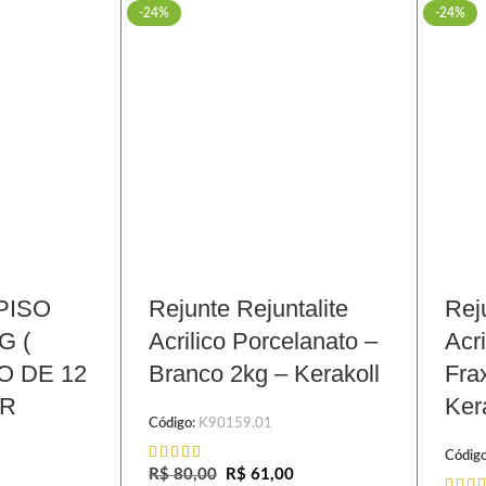
-24%
-24%
PISO
Rejunte Rejuntalite
Rej
G (
Acrilico Porcelanato –
Acri
 DE 12
Branco 2kg – Kerakoll
Fra
OR
Ker
Código:
K90159.01
Códig
R$
80,00
R$
61,00