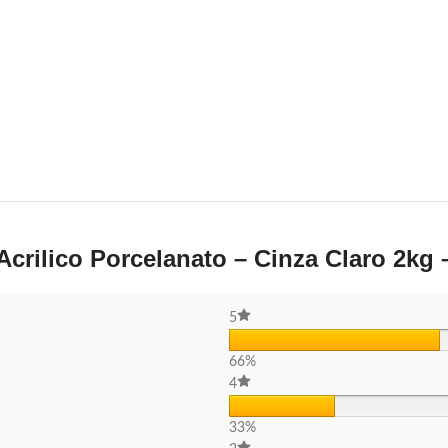
Acrilico Porcelanato – Cinza Claro 2kg 
5
66%
4
33%