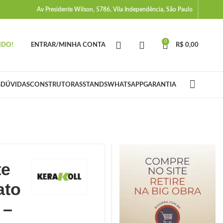
Av Presidente Wilson, 5786, Vila Independência, São Paulo
0
IDO!
ENTRAR/MINHA CONTA
R$
0,00
S
DÚVIDAS
CONSTRUTORAS
STANDS
WHATSAPP
GARANTIA
te
ato
 –