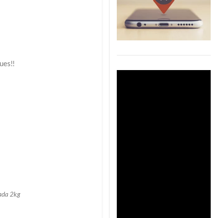
ues!!
cada 2kg