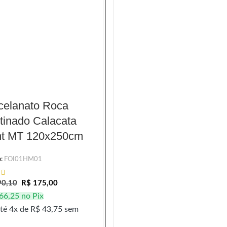
celanato Roca
Porcelanato Incepa
tinado Calacata
Polido Lm Venatino
ht MT 120x250cm
POL 90x90cm
o:
FOI01HM01
Código:
INC06CZ0017
0,10
R$
175,00
R$
178,50
R$
92,40
66,25
no Pix
R$
87,78
no Pix
té 4x de
R$
43,75
sem
Em até 4x de
R$
23,10
sem
juros