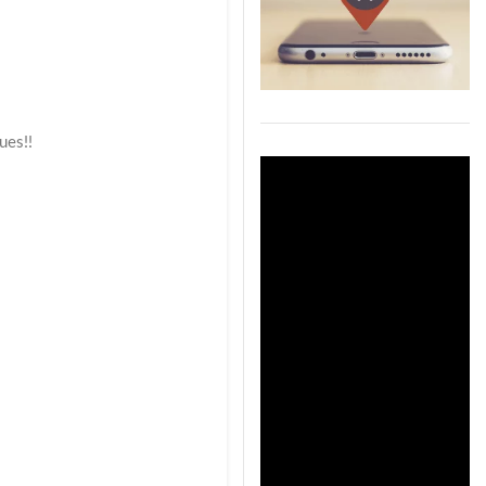
ues!!