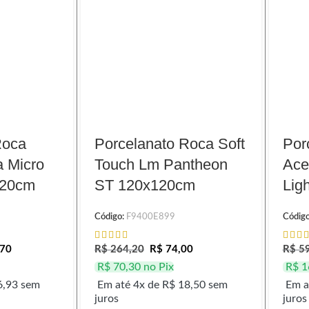
Roca
Porcelanato Roca Soft
Por
a Micro
Touch Lm Pantheon
Ace
120cm
ST 120x120cm
Lig
Código:
F9400E899
Códig
70
R$
264,20
R$
74,00
R$
59
R$
70,30
no Pix
R$
1
,93
sem
Em até 4x de
R$
18,50
sem
Em a
juros
juros