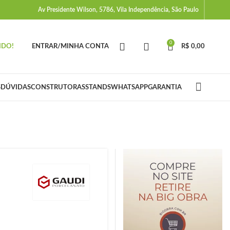
Av Presidente Wilson, 5786, Vila Independência, São Paulo
0
IDO!
ENTRAR/MINHA CONTA
R$
0,00
S
DÚVIDAS
CONSTRUTORAS
STANDS
WHATSAPP
GARANTIA