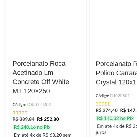
Porcelanato Roca
Porcelanato 
Acetinado Lm
Polido Carrar
Concrete Off White
Crystal 120x
MT 120×250
Código:
FJJ02E801
Código:
FOK01HM02
R$
274,40
R$
147,
R$
140,32
no Pix
R$
389,84
R$
252,80
Em até 4x de
R$
36
R$
240,16
no Pix
juros
Em até 4x de
R$
63,20
sem