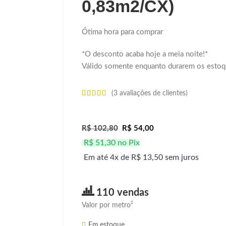
0,83m2/CX)
Ótima hora para comprar
*O desconto acaba hoje a meia noite!*
Válido somente enquanto durarem os estoq
(
3
avaliações de clientes)
R$
102,80
R$
54,00
R$
51,30
no Pix
Em até 4x de
R$
13,50
sem juros
110 vendas
Valor por metro²
Em estoque