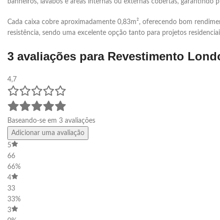
banheiros, lavabos e áreas internas ou externas cobertas, garantindo p
Cada caixa cobre aproximadamente 0,83m², oferecendo bom rendimento 
resistência, sendo uma excelente opção tanto para projetos residencia
3 avaliações para
Revestimento Lond
4,7
Baseando-se em 3 avaliações
Adicionar uma avaliação
5
66
66%
4
33
33%
3