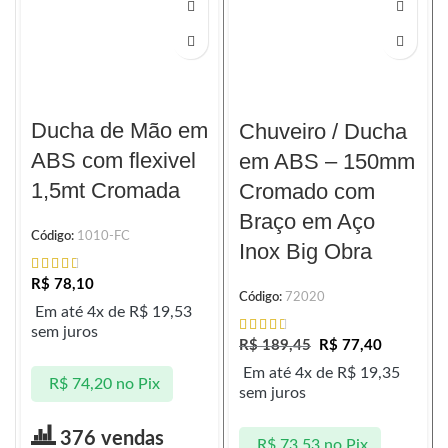
Ducha de Mão em
Chuveiro / Ducha
ABS com flexivel
em ABS – 150mm
1,5mt Cromada
Cromado com
Braço em Aço
Código:
1010-FC
Inox Big Obra
R$
78,10
Código:
72020
Em até 4x de
R$
19,53
sem juros
R$
189,45
R$
77,40
Em até 4x de
R$
19,35
R$
74,20
no Pix
sem juros
376 vendas
R$
73,53
no Pix