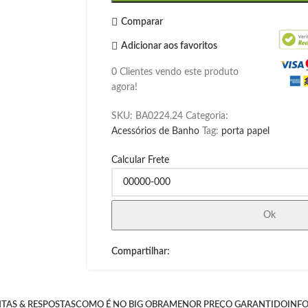
Comparar
Adicionar aos favoritos
0
Clientes vendo este produto
agora!
SKU:
BA0224.24
Categoria:
Acessórios de Banho
Tag:
porta papel
Calcular Frete
Ok
Compartilhar:
TAS & RESPOSTAS
COMO É NO BIG OBRA
MENOR PREÇO GARANTIDO
INF