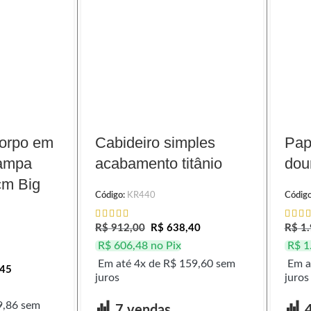
Corpo em
Cabideiro simples
Pap
Tampa
acabamento titânio
dou
cm Big
Código:
KR440
Códig
R$
912,00
R$
638,40
R$
1.
R$
606,48
no Pix
R$
1
Em até 4x de
R$
159,60
sem
Em a
45
juros
juros
,86
sem
7 vendas