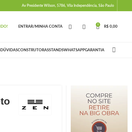
Av Presidente Wilson, 5786, Vila Independência, São Paulo
0
IDO!
ENTRAR/MINHA CONTA
R$
0,00
S
DÚVIDAS
CONSTRUTORAS
STANDS
WHATSAPP
GARANTIA
eto