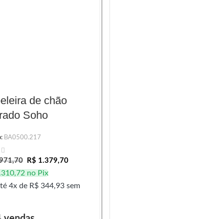
eleira de chão
Saboneteira líquida d
rado Soho
balcão inox preto One
o:
BA0500.217
Código:
BA0219.231
971,70
R$
1.379,70
R$
1.687,20
R$
1.096,55
.310,72
no Pix
R$
1.041,72
no Pix
té 4x de
R$
344,93
sem
Em até 4x de
R$
274,14
sem
juros
4 vendas
4 vendas